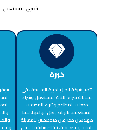
نشتري المستعمل بأس
خبرة
تتميز شركة انجاز بالخبرة الواسعة ، فى
يتوفر
مجالات شراء الاثاث المستعمل وشراء
المدر
معدات المطاعم وشراء المكيفات
العمل
المستعملة بالرياض بكل انواعها، لدينا
والت
مهندسين محترفين متخصصين للمعاينة
والمك
بامانه ومصداقية، نمتلك سابقة اعمال
لوقت عم