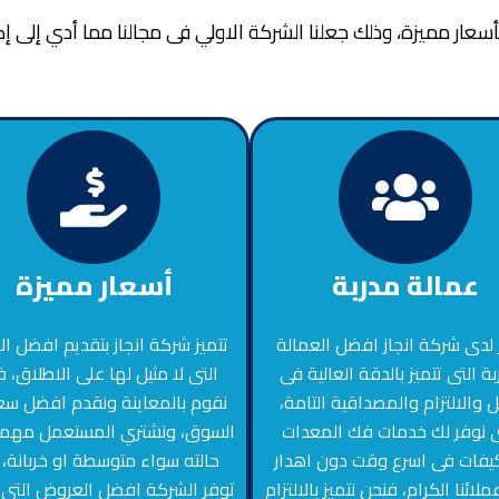
عار مميزة، وذلك جعلنا الشركة الاولي فى مجالنا مما أدي إلى إك
عمالة مدربة
أسعار مميزة
 لدى شركة انجاز افضل العمالة
تتميز شركة انجاز بتقديم افضل ال
بة التى تتميز بالدقة العالية فى
التى لا مثيل لها على الاطلاق، 
 والالتزام والمصداقية التامة،
نقوم بالمعاينة ونقدم افضل سع
ى نوفر لك خدمات فك المعدات
السوق، ونشتري المستعمل مهما
يفات فى اسرع وقت دون اهدار
حالته سواء متوسطة او خربانة،
لائنا الكرام، فنحن نتميز بالالتزام
توفر الشركة افضل العروض التى 